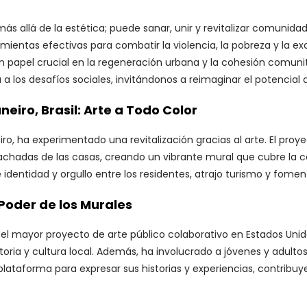
s allá de la estética; puede sanar, unir y revitalizar comunida
mientas efectivas para combatir la violencia, la pobreza y la ex
papel crucial en la regeneración urbana y la cohesión comunit
a los desafíos sociales, invitándonos a reimaginar el potencial
eiro, Brasil: Arte a Todo Color
ro, ha experimentado una revitalización gracias al arte. El proyec
s fachadas de las casas, creando un vibrante mural que cubre la 
identidad y orgullo entre los residentes, atrajo turismo y fomentó
 Poder de los Murales
s, el mayor proyecto de arte público colaborativo en Estados U
toria y cultura local. Además, ha involucrado a jóvenes y adultos
ataforma para expresar sus historias y experiencias, contribuye