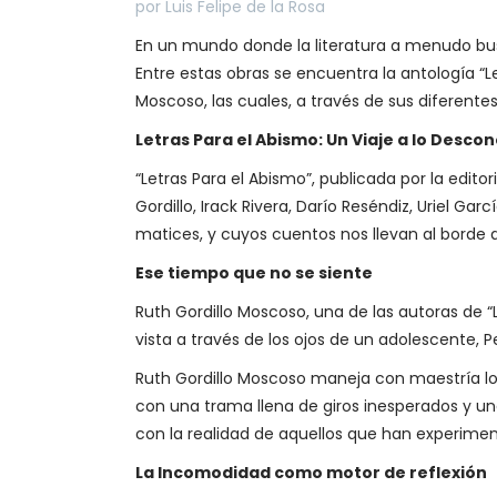
por Luis Felipe de la Rosa
En un mundo donde la literatura a menudo bus
Entre estas obras se encuentra la antología “Le
Moscoso, las cuales, a través de sus diferente
Letras Para el Abismo: Un Viaje a lo Desco
“Letras Para el Abismo”, publicada por la edito
Gordillo, Irack Rivera, Darío Reséndiz, Uriel Ga
matices, y cuyos cuentos nos llevan al borde 
Ese tiempo que no se siente
Ruth Gordillo Moscoso, una de las autoras de “L
vista a través de los ojos de un adolescente,
Ruth Gordillo Moscoso maneja con maestría l
con una trama llena de giros inesperados y un
con la realidad de aquellos que han experimen
La Incomodidad como motor de reflexión