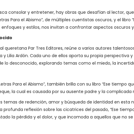
ca consolar y entretener, hay obras que desafían al lector, qu
tras Para el Abismo”, de múltiples cuentistas oscuros, y el libro 
s enfoques y estilos, nos invitan a confrontar aspectos oscuros
nocido
rial queretana Par Tres Editores, reúne a varios autores talento
rcía y Lilia Ardón. Cada uno de ellos aporta su propia perspectiva 
de lo desconocido, explorando temas como el miedo, la incertidu
etras Para el Abismo”, también brilla con su libro “Ese tiempo q
 Peque, la cual es causada por su ausente padre y la complicada
os temas de redención, amor y búsqueda de identidad en esta 
a profunda reflexión sobre las cicatrices del pasado, “Ese tiem
tado la pérdida y el dolor, y que incomoda a aquellos que no se