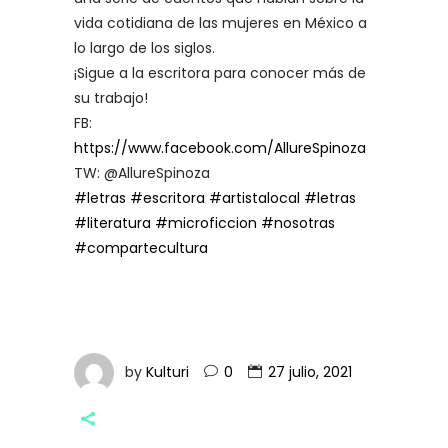
vida cotidiana de las mujeres en México a
lo largo de los siglos.
¡Sigue a la escritora para conocer más de
su trabajo!
FB:
https://www.facebook.com/AllureSpinoza
TW: @AllureSpinoza
#letras
#escritora
#artistalocal
#letras
#literatura
#microficcion
#nosotras
#compartecultura
by
Kulturi
0
27 julio, 2021