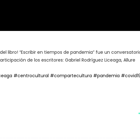
el libro! “Escribir en tiempos de pandemia” fue un conversatori
participación de los escritores: Gabriel Rodríguez Liceaga, Allure
iceaga
#centrocultural
#compartecultura
#pandemia
#covid1