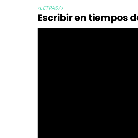
<
LETRAS
/>
Escribir en tiempos