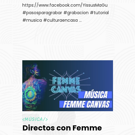
https://www.facebook.com/YissusMaGu
#pasosparagrabar #grabacion #tutorial
#musica #culturaencasa
<
MÚSICA
/>
Directos con Femme