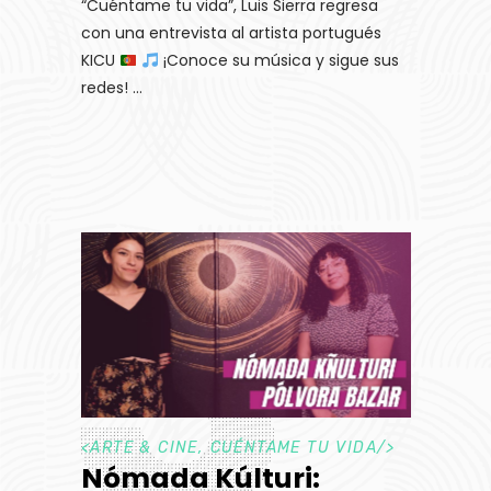
“Cuéntame tu vida”, Luis Sierra regresa
con una entrevista al artista portugués
KICU
¡Conoce su música y sigue sus
redes!
<
ARTE & CINE
,
CUÉNTAME TU VIDA
/>
Nómada Kúlturi: